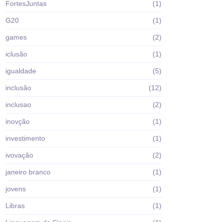
FortesJuntas
(1)
G20
(1)
games
(2)
iclusão
(1)
igualdade
(5)
inclusão
(12)
inclusao
(2)
inovção
(1)
investimento
(1)
ivovação
(2)
janeiro branco
(1)
jovens
(1)
Libras
(1)