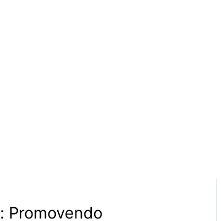
 somos
Nossos projetos
Nosso Blog
Editais
Transparência
do Amor: Promovendo 
Social
chamamento
-
No Comments
r: Promovendo