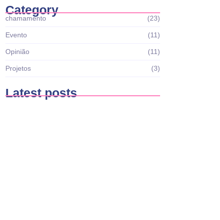
Category
chamamento
(23)
Evento
(11)
Opinião
(11)
Projetos
(3)
Latest posts
Casa Brasil reabre edital Nº001 Recursos
Humanos para…
março 27, 2026