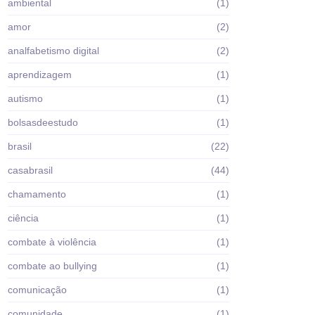
ambiental
(1)
amor
(2)
analfabetismo digital
(2)
aprendizagem
(1)
autismo
(1)
bolsasdeestudo
(1)
brasil
(22)
casabrasil
(44)
chamamento
(1)
ciência
(1)
combate à violência
(1)
combate ao bullying
(1)
comunicação
(1)
comunidade
(1)