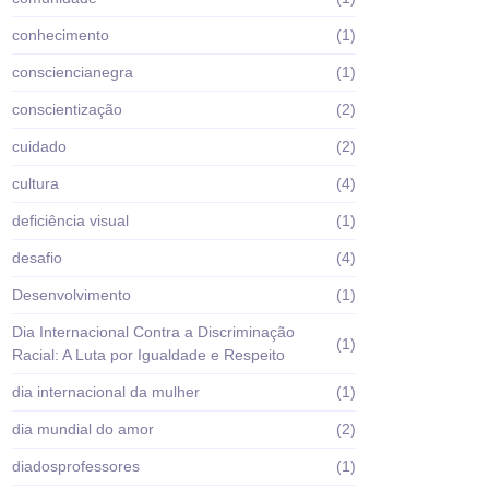
conhecimento
(1)
consciencianegra
(1)
conscientização
(2)
cuidado
(2)
cultura
(4)
deficiência visual
(1)
desafio
(4)
Desenvolvimento
(1)
Dia Internacional Contra a Discriminação
(1)
Racial: A Luta por Igualdade e Respeito
dia internacional da mulher
(1)
dia mundial do amor
(2)
diadosprofessores
(1)