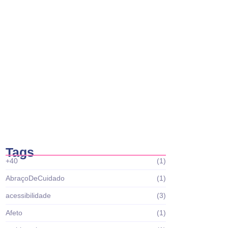
Casa Brasil abre editais do Projeto Tropa
do…
fevereiro 19, 2026
Casa Brasil abre editais do Projeto Fábrica
de…
fevereiro 6, 2026
Tags
+40
(1)
AbraçoDeCuidado
(1)
acessibilidade
(3)
Afeto
(1)