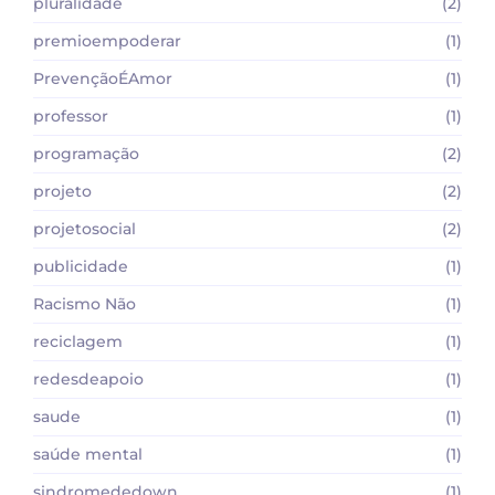
pluralidade
(2)
premioempoderar
(1)
PrevençãoÉAmor
(1)
professor
(1)
programação
(2)
projeto
(2)
projetosocial
(2)
publicidade
(1)
Racismo Não
(1)
reciclagem
(1)
redesdeapoio
(1)
saude
(1)
saúde mental
(1)
sindromededown
(1)