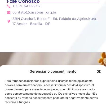
Fale Conosco
+55 21 3400 8592
contato@casabrasil.org.br
SBN Quadra 1, Bloco F - Ed. Palácio da Agricultura -
17 Andar - Brasília - DF
Gerenciar o consentimento
Para fornecer as melhores experiências, usamos tecnologias como
cookies para armazenar e/ou acessar informações do dispositivo. O
consentimento para essas tecnologias nos permitirá processar dados
Sobre nós
Atalhos
como comportamento de navegação ou IDs exclusivos neste site. Não
Quem somos
Galeria de Fotos
consentir ou retirar o consentimento pode afetar negativamente certos
Projetos
Casa Brasil pelo Mundo
recursos e funções.
Notícias
EPES