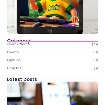
Category
chamamento
(23)
Evento
(11)
Opinião
(11)
Projetos
(3)
Latest posts