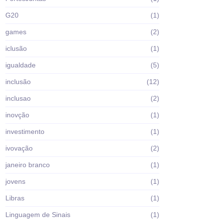
G20
(1)
games
(2)
iclusão
(1)
igualdade
(5)
inclusão
(12)
inclusao
(2)
inovção
(1)
investimento
(1)
ivovação
(2)
janeiro branco
(1)
jovens
(1)
Libras
(1)
Linguagem de Sinais
(1)