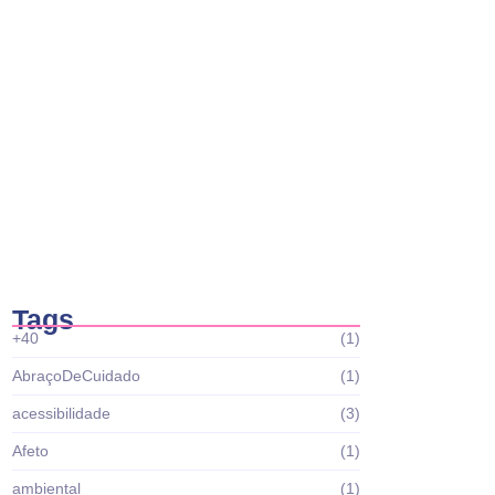
Casa Brasil abre editais do Projeto Tropa
do…
fevereiro 19, 2026
Casa Brasil abre editais do Projeto Fábrica
de…
fevereiro 6, 2026
Tags
+40
(1)
AbraçoDeCuidado
(1)
acessibilidade
(3)
Afeto
(1)
ambiental
(1)