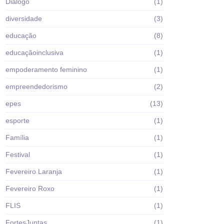
Diálogo
(1)
diversidade
(3)
educação
(8)
educaçãoinclusiva
(1)
empoderamento feminino
(1)
empreendedorismo
(2)
epes
(13)
esporte
(1)
Família
(1)
Festival
(1)
Fevereiro Laranja
(1)
Fevereiro Roxo
(1)
FLIS
(1)
FortesJuntas
(1)