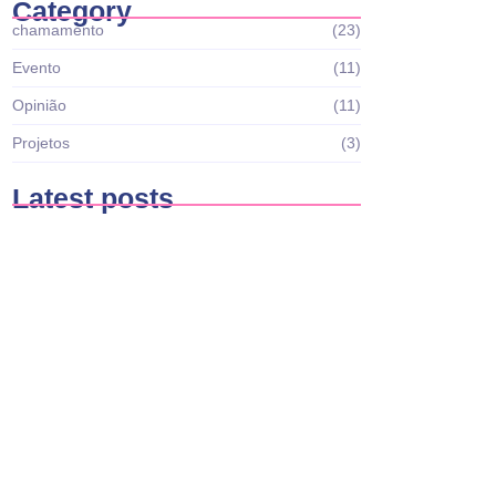
Category
chamamento
(23)
Evento
(11)
Opinião
(11)
Projetos
(3)
Latest posts
Casa Brasil reabre edital Nº001 Recursos
Humanos para…
março 27, 2026