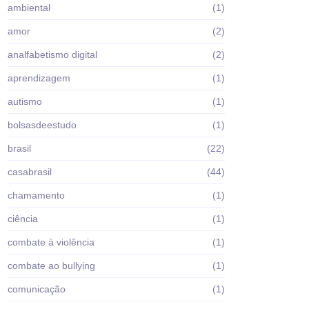
ambiental
(1)
amor
(2)
analfabetismo digital
(2)
aprendizagem
(1)
autismo
(1)
bolsasdeestudo
(1)
brasil
(22)
casabrasil
(44)
chamamento
(1)
ciência
(1)
combate à violência
(1)
combate ao bullying
(1)
comunicação
(1)