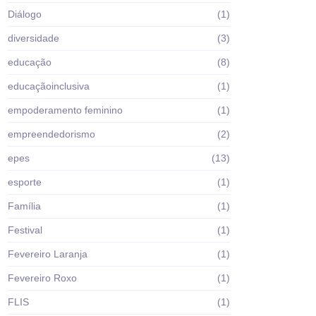
Diálogo
(1)
diversidade
(3)
educação
(8)
educaçãoinclusiva
(1)
empoderamento feminino
(1)
empreendedorismo
(2)
epes
(13)
esporte
(1)
Família
(1)
Festival
(1)
Fevereiro Laranja
(1)
Fevereiro Roxo
(1)
FLIS
(1)