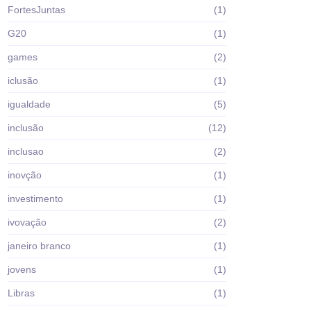
FortesJuntas
(1)
G20
(1)
games
(2)
iclusão
(1)
igualdade
(5)
inclusão
(12)
inclusao
(2)
inovção
(1)
investimento
(1)
ivovação
(2)
janeiro branco
(1)
jovens
(1)
Libras
(1)