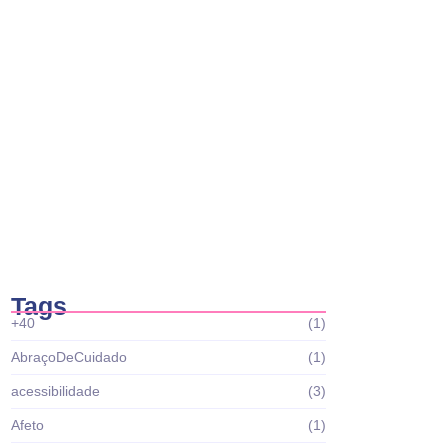
Casa Brasil abre editais do Projeto Tropa
do…
fevereiro 19, 2026
Casa Brasil abre editais do Projeto Fábrica
de…
fevereiro 6, 2026
Tags
+40
(1)
AbraçoDeCuidado
(1)
acessibilidade
(3)
Afeto
(1)