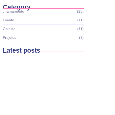
Category
chamamento
(23)
Evento
(11)
Opinião
(11)
Projetos
(3)
Latest posts
Casa Brasil reabre edital Nº001 Recursos
Humanos para…
março 27, 2026