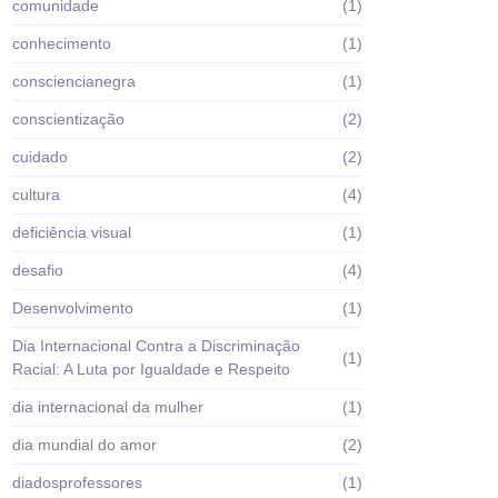
comunidade
(1)
conhecimento
(1)
consciencianegra
(1)
conscientização
(2)
cuidado
(2)
cultura
(4)
deficiência visual
(1)
desafio
(4)
Desenvolvimento
(1)
Dia Internacional Contra a Discriminação
(1)
Racial: A Luta por Igualdade e Respeito
dia internacional da mulher
(1)
dia mundial do amor
(2)
diadosprofessores
(1)