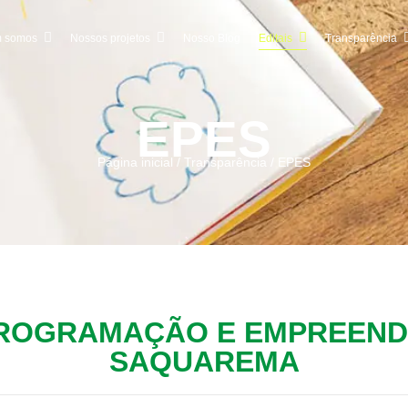
 somos
Nossos projetos
Nosso Blog
Editais
Transparência
EPES
Página inicial / Transparência / EPES
PROGRAMAÇÃO E EMPREEND
SAQUAREMA