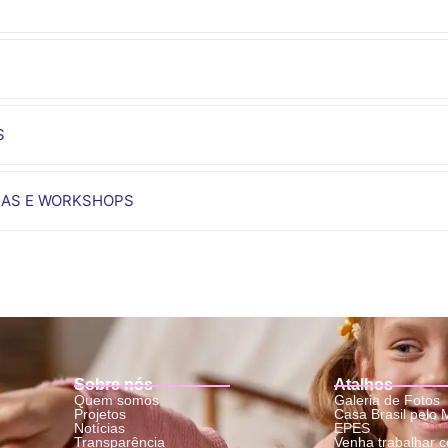
S
AS E WORKSHOPS
Sobre nós
Atalhos
Quem somos
Galeria de Fotos
Projetos
Casa Brasil pelo
Notícias
EPES
Transparência
Venha trabalhar 