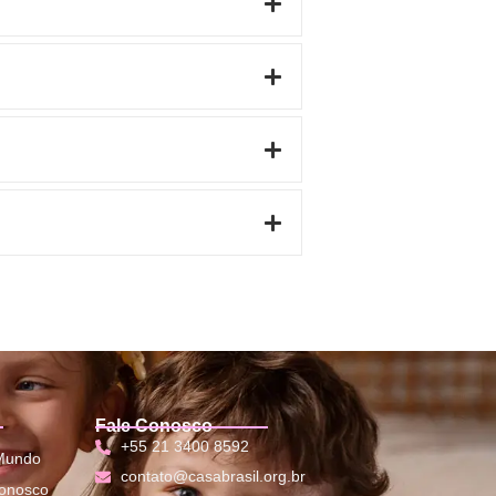
Fale Conosco
+55 21 3400 8592
 Mundo
contato@casabrasil.org.br
conosco