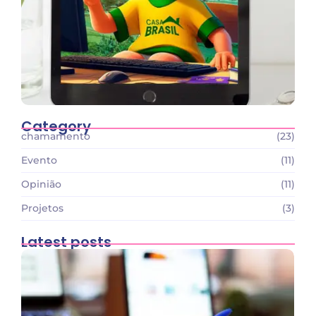
Category
chamamento
(23)
Evento
(11)
Opinião
(11)
Projetos
(3)
Latest posts