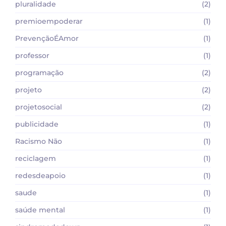
pluralidade
(2)
premioempoderar
(1)
PrevençãoÉAmor
(1)
professor
(1)
programação
(2)
projeto
(2)
projetosocial
(2)
publicidade
(1)
Racismo Não
(1)
reciclagem
(1)
redesdeapoio
(1)
saude
(1)
saúde mental
(1)