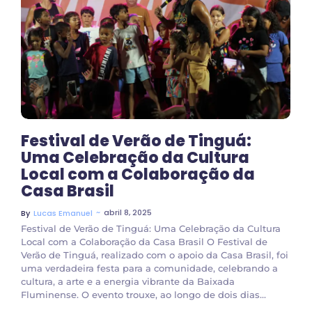
No Comments
Festival de Verão de Tinguá:
Uma Celebração da Cultura
Local com a Colaboração da
Casa Brasil
~
abril 8, 2025
By
Lucas Emanuel
Festival de Verão de Tinguá: Uma Celebração da Cultura
Local com a Colaboração da Casa Brasil O Festival de
Verão de Tinguá, realizado com o apoio da Casa Brasil, foi
uma verdadeira festa para a comunidade, celebrando a
cultura, a arte e a energia vibrante da Baixada
Fluminense. O evento trouxe, ao longo de dois dias...