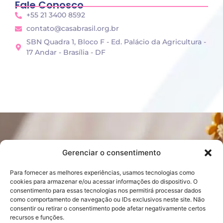
Fale Conosco
+55 21 3400 8592
contato@casabrasil.org.br
SBN Quadra 1, Bloco F - Ed. Palácio da Agricultura -
17 Andar - Brasília - DF
Gerenciar o consentimento
Para fornecer as melhores experiências, usamos tecnologias como
cookies para armazenar e/ou acessar informações do dispositivo. O
consentimento para essas tecnologias nos permitirá processar dados
Sobre nós
Atalhos
como comportamento de navegação ou IDs exclusivos neste site. Não
Quem somos
Galeria de Fotos
consentir ou retirar o consentimento pode afetar negativamente certos
Projetos
Casa Brasil pelo Mundo
recursos e funções.
Notícias
EPES