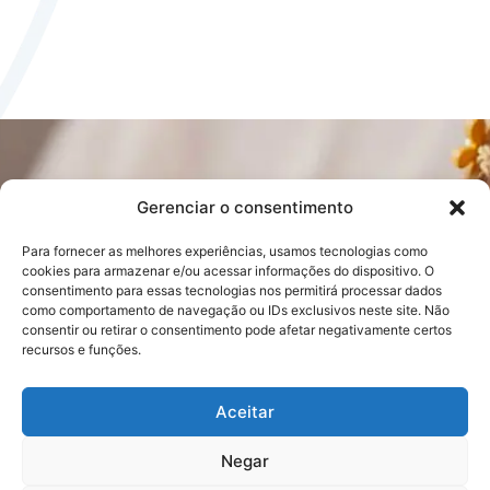
Gerenciar o consentimento
Para fornecer as melhores experiências, usamos tecnologias como
cookies para armazenar e/ou acessar informações do dispositivo. O
consentimento para essas tecnologias nos permitirá processar dados
Sobre nós
Atalhos
como comportamento de navegação ou IDs exclusivos neste site. Não
Quem somos
Galeria de Fotos
consentir ou retirar o consentimento pode afetar negativamente certos
Projetos
Casa Brasil pelo Mundo
recursos e funções.
Notícias
EPES
Transparência
Venha trabalhar
Página Inicial
conosco
Aceitar
Fale Conosco
+55 21 3400 8592
Negar
contato@casabrasil.org.br